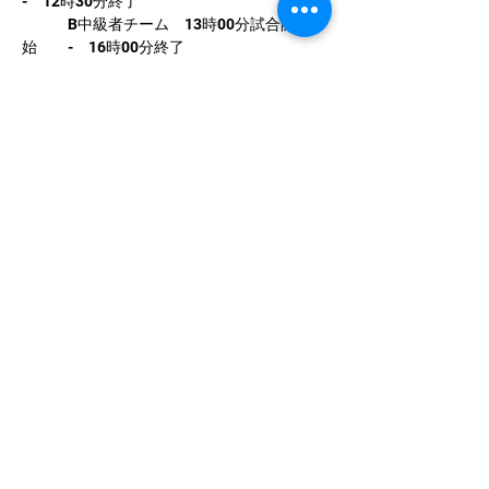
-　12時30分終了
　　　B中級者チーム　13時00分試合開
始　　-　16時00分終了
さらに表示
このイベントをシェア
中国卓球池袋
Tel:
03-5953-5372