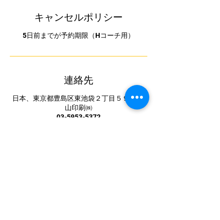
キャンセルポリシー
5日前までが予約期限（Hコーチ用）
連絡先
日本、東京都豊島区東池袋２丁目５９−7 松
山印刷㈱
03-5953-5372
ohana@kuf.biglobe.ne.jp
中国卓球池袋