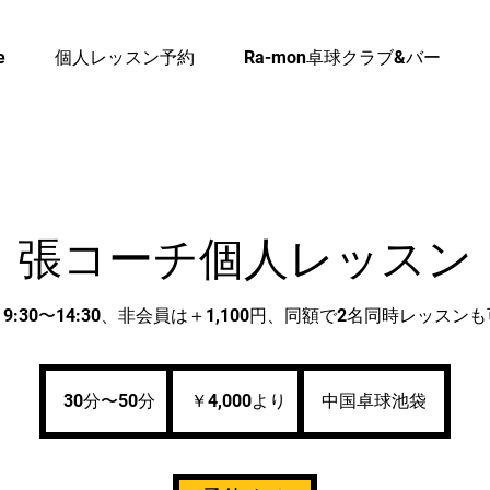
e
個人レッスン予約
Ra-mon卓球クラブ&バー
張コーチ個人レッスン
9:30〜14:30、非会員は＋1,100円、同額で2名同時レッスン
4,000
円
30分〜50分
3
￥4,000より
中国卓球池袋
よ
り
0
分
〜