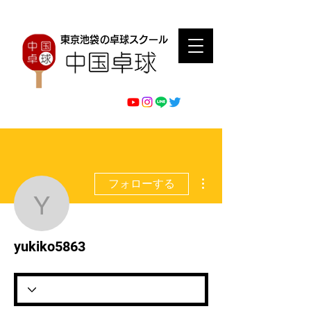
東京池袋の卓球スクール
その他
フォローする
yukiko5863
yukiko5863