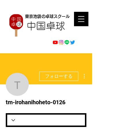
東京池袋の卓球スクール
その他
フォローする
tm-irohanihoheto-0126
tm-irohanihoheto-0126