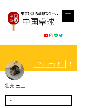
東京池袋の卓球スクール
その他
フォローする
壮亮 三上