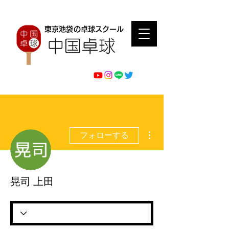
東京池袋の卓球スクール
その他
フォローする
晃司 上田