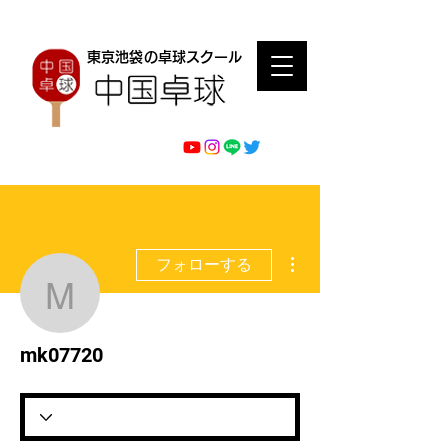
東京池袋の卓球スクール
その他
フォローする
mk07720
mk07720