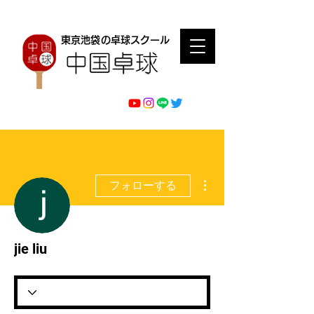
東京池袋の卓球スクール
その他
フォローする
jie liu