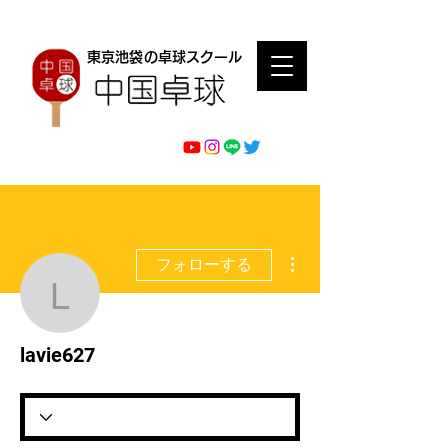
東京池袋の卓球スクール
その他
フォローする
lavie627
lavie627