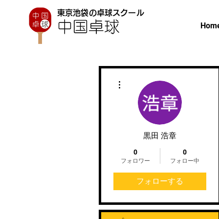
東京池袋の卓球スクール
Hom
その他
黒田 浩章
0
0
フォロワー
フォロー中
フォローする