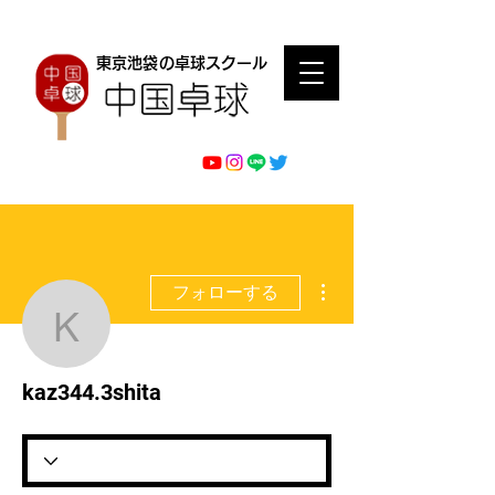
東京池袋の卓球スクール
その他
フォローする
kaz344.3shita
kaz344.3shita