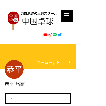
東京池袋の卓球スクール
その他
フォローする
恭平 尾高