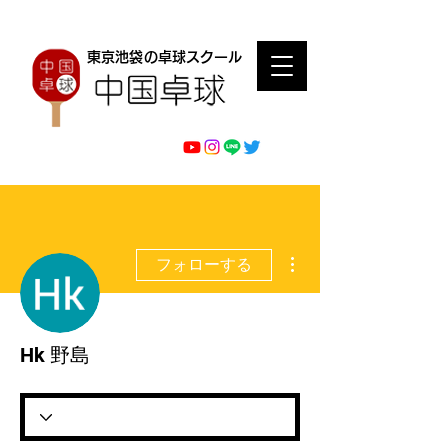
東京池袋の卓球スクール
その他
フォローする
Hk 野島