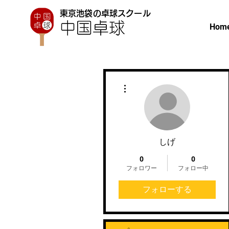
東京池袋の卓球スクール
Hom
その他
しげ
0
0
フォロワー
フォロー中
フォローする