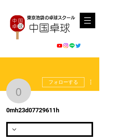
東京池袋の卓球スクール
その他
フォローする
0mh23d07729611h
0mh23d07729611h